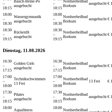
Bauch-Beine-Po
Nordseeheilbad
–
–
ausgebucht
€ 
ausgebucht
Borkum
18:15
18:15
18:00
18:00
Wassergymnastik
Nordseeheilbad
–
–
ausgebucht
€ 
ausgebucht
Borkum
18:30
18:30
18:30
18:30
Rückenfit
Nordseeheilbad
–
–
ausgebucht
€ 
ausgebucht
Borkum
19:15
19:15
Dienstag, 11.08.2026
16:30
16:30
Golden Girls
Nordseeheilbad
–
–
ausgebucht
€ 
ausgebucht
Borkum
17:15
17:15
17:00
17:00
Technikschwimmen
Nordseeheilbad
–
–
13 Frei
€ 
13 Frei
Borkum
18:00
18:00
17:30
17:30
Pilates
Nordseeheilbad
–
–
ausgebucht
€ 
ausgebucht
Borkum
18:15
18:15
18:00
18:00
Aquafitness
Nordseeheilbad