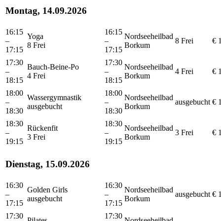
Montag, 14.09.2026
16:15
16:15
Yoga
Nordseeheilbad
–
–
8 Frei
€ 
8 Frei
Borkum
17:15
17:15
17:30
17:30
Bauch-Beine-Po
Nordseeheilbad
–
–
4 Frei
€ 
4 Frei
Borkum
18:15
18:15
18:00
18:00
Wassergymnastik
Nordseeheilbad
–
–
ausgebucht
€ 
ausgebucht
Borkum
18:30
18:30
18:30
18:30
Rückenfit
Nordseeheilbad
–
–
3 Frei
€ 
3 Frei
Borkum
19:15
19:15
Dienstag, 15.09.2026
16:30
16:30
Golden Girls
Nordseeheilbad
–
–
ausgebucht
€ 
ausgebucht
Borkum
17:15
17:15
17:30
17:30
Pilates
Nordseeheilbad