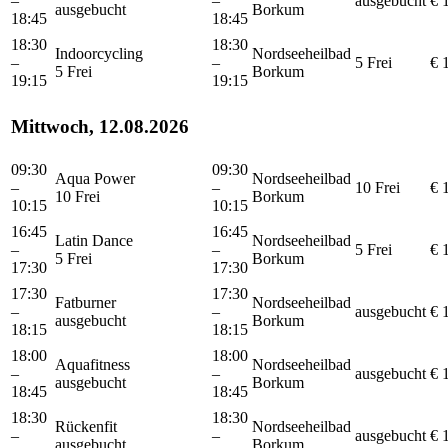
–
–
ausgebucht
€ 
ausgebucht
Borkum
18:45
18:45
18:30
18:30
Indoorcycling
Nordseeheilbad
–
–
5 Frei
€ 
5 Frei
Borkum
19:15
19:15
Mittwoch, 12.08.2026
09:30
09:30
Aqua Power
Nordseeheilbad
–
–
10 Frei
€ 
10 Frei
Borkum
10:15
10:15
16:45
16:45
Latin Dance
Nordseeheilbad
–
–
5 Frei
€ 
5 Frei
Borkum
17:30
17:30
17:30
17:30
Fatburner
Nordseeheilbad
–
–
ausgebucht
€ 
ausgebucht
Borkum
18:15
18:15
18:00
18:00
Aquafitness
Nordseeheilbad
–
–
ausgebucht
€ 
ausgebucht
Borkum
18:45
18:45
18:30
18:30
Rückenfit
Nordseeheilbad
–
–
ausgebucht
€ 
ausgebucht
Borkum