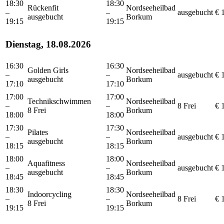
18:30
18:30
Rückenfit
Nordseeheilbad
–
–
ausgebucht
€ 
ausgebucht
Borkum
19:15
19:15
Dienstag, 18.08.2026
16:30
16:30
Golden Girls
Nordseeheilbad
–
–
ausgebucht
€ 
ausgebucht
Borkum
17:10
17:10
17:00
17:00
Technikschwimmen
Nordseeheilbad
–
–
8 Frei
€ 
8 Frei
Borkum
18:00
18:00
17:30
17:30
Pilates
Nordseeheilbad
–
–
ausgebucht
€ 
ausgebucht
Borkum
18:15
18:15
18:00
18:00
Aquafitness
Nordseeheilbad
–
–
ausgebucht
€ 
ausgebucht
Borkum
18:45
18:45
18:30
18:30
Indoorcycling
Nordseeheilbad
–
–
8 Frei
€ 
8 Frei
Borkum
19:15
19:15