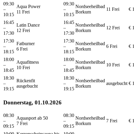
09:30
09:30
Aqua Power
Nordseeheilbad
–
–
11 Frei
€ 
11 Frei
Borkum
10:15
10:15
16:45
16:45
Latin Dance
Nordseeheilbad
–
–
12 Frei
€ 
12 Frei
Borkum
17:30
17:30
17:30
17:30
Fatburner
Nordseeheilbad
–
–
6 Frei
€ 
6 Frei
Borkum
18:15
18:15
18:00
18:00
Aquafitness
Nordseeheilbad
–
–
10 Frei
€ 
10 Frei
Borkum
18:45
18:45
18:30
18:30
Rückenfit
Nordseeheilbad
–
–
ausgebucht
€ 
ausgebucht
Borkum
19:15
19:15
Donnerstag, 01.10.2026
08:30
08:30
Aquasport ab 50
Nordseeheilbad
–
–
7 Frei
€ 
7 Frei
Borkum
09:15
09:15
10:00
Kerzenscheinsauna bis
10:00