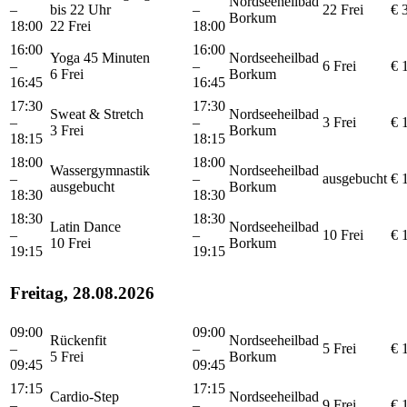
Nordseeheilbad
–
bis 22 Uhr
–
22 Frei
€ 
Borkum
18:00
22 Frei
18:00
16:00
16:00
Yoga 45 Minuten
Nordseeheilbad
–
–
6 Frei
€ 
6 Frei
Borkum
16:45
16:45
17:30
17:30
Sweat & Stretch
Nordseeheilbad
–
–
3 Frei
€ 
3 Frei
Borkum
18:15
18:15
18:00
18:00
Wassergymnastik
Nordseeheilbad
–
–
ausgebucht
€ 
ausgebucht
Borkum
18:30
18:30
18:30
18:30
Latin Dance
Nordseeheilbad
–
–
10 Frei
€ 
10 Frei
Borkum
19:15
19:15
Freitag, 28.08.2026
09:00
09:00
Rückenfit
Nordseeheilbad
–
–
5 Frei
€ 
5 Frei
Borkum
09:45
09:45
17:15
17:15
Cardio-Step
Nordseeheilbad
–
–
9 Frei
€ 