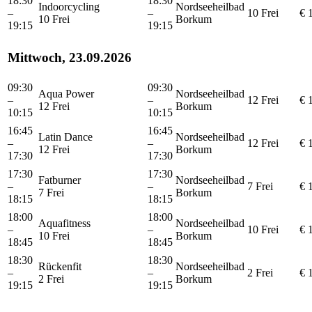
18:30
18:30
Indoorcycling
Nordseeheilbad
–
–
10 Frei
€ 
10 Frei
Borkum
19:15
19:15
Mittwoch, 23.09.2026
09:30
09:30
Aqua Power
Nordseeheilbad
–
–
12 Frei
€ 
12 Frei
Borkum
10:15
10:15
16:45
16:45
Latin Dance
Nordseeheilbad
–
–
12 Frei
€ 
12 Frei
Borkum
17:30
17:30
17:30
17:30
Fatburner
Nordseeheilbad
–
–
7 Frei
€ 
7 Frei
Borkum
18:15
18:15
18:00
18:00
Aquafitness
Nordseeheilbad
–
–
10 Frei
€ 
10 Frei
Borkum
18:45
18:45
18:30
18:30
Rückenfit
Nordseeheilbad
–
–
2 Frei
€ 
2 Frei
Borkum
19:15
19:15