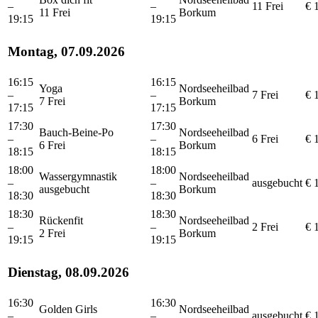
–
–
11 Frei
€ 
11 Frei
Borkum
19:15
19:15
Montag, 07.09.2026
16:15
16:15
Yoga
Nordseeheilbad
–
–
7 Frei
€ 
7 Frei
Borkum
17:15
17:15
17:30
17:30
Bauch-Beine-Po
Nordseeheilbad
–
–
6 Frei
€ 
6 Frei
Borkum
18:15
18:15
18:00
18:00
Wassergymnastik
Nordseeheilbad
–
–
ausgebucht
€ 
ausgebucht
Borkum
18:30
18:30
18:30
18:30
Rückenfit
Nordseeheilbad
–
–
2 Frei
€ 
2 Frei
Borkum
19:15
19:15
Dienstag, 08.09.2026
16:30
16:30
Golden Girls
Nordseeheilbad
–
–
ausgebucht
€ 