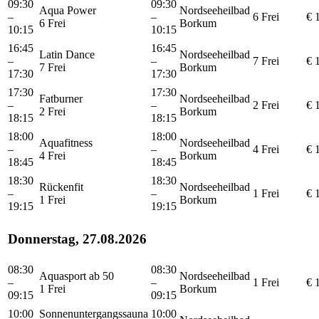
09:30
09:30
Aqua Power
Nordseeheilbad
–
–
6 Frei
€ 
6 Frei
Borkum
10:15
10:15
16:45
16:45
Latin Dance
Nordseeheilbad
–
–
7 Frei
€ 
7 Frei
Borkum
17:30
17:30
17:30
17:30
Fatburner
Nordseeheilbad
–
–
2 Frei
€ 
2 Frei
Borkum
18:15
18:15
18:00
18:00
Aquafitness
Nordseeheilbad
–
–
4 Frei
€ 
4 Frei
Borkum
18:45
18:45
18:30
18:30
Rückenfit
Nordseeheilbad
–
–
1 Frei
€ 
1 Frei
Borkum
19:15
19:15
Donnerstag, 27.08.2026
08:30
08:30
Aquasport ab 50
Nordseeheilbad
–
–
1 Frei
€ 
1 Frei
Borkum
09:15
09:15
10:00
Sonnenuntergangssauna
10:00