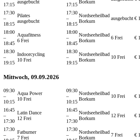
ausgebucht
Borkum
17:15
17:15
17:30
17:30
Pilates
Nordseeheilbad
–
–
ausgebucht
€ 
ausgebucht
Borkum
18:15
18:15
18:00
18:00
Aquafitness
Nordseeheilbad
–
–
6 Frei
€ 
6 Frei
Borkum
18:45
18:45
18:30
18:30
Indoorcycling
Nordseeheilbad
–
–
10 Frei
€ 
10 Frei
Borkum
19:15
19:15
Mittwoch, 09.09.2026
09:30
09:30
Aqua Power
Nordseeheilbad
–
–
10 Frei
€ 
10 Frei
Borkum
10:15
10:15
16:45
16:45
Latin Dance
Nordseeheilbad
–
–
12 Frei
€ 
12 Frei
Borkum
17:30
17:30
17:30
17:30
Fatburner
Nordseeheilbad
–
–
7 Frei
€ 
7 Frei
Borkum