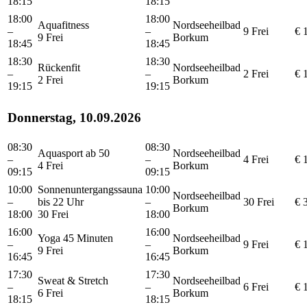
18:15
18:15
18:00
18:00
Aquafitness
Nordseeheilbad
–
–
9 Frei
€ 
9 Frei
Borkum
18:45
18:45
18:30
18:30
Rückenfit
Nordseeheilbad
–
–
2 Frei
€ 
2 Frei
Borkum
19:15
19:15
Donnerstag, 10.09.2026
08:30
08:30
Aquasport ab 50
Nordseeheilbad
–
–
4 Frei
€ 
4 Frei
Borkum
09:15
09:15
10:00
Sonnenuntergangssauna
10:00
Nordseeheilbad
–
bis 22 Uhr
–
30 Frei
€ 
Borkum
18:00
30 Frei
18:00
16:00
16:00
Yoga 45 Minuten
Nordseeheilbad
–
–
9 Frei
€ 
9 Frei
Borkum
16:45
16:45
17:30
17:30
Sweat & Stretch
Nordseeheilbad
–
–
6 Frei
€ 
6 Frei
Borkum
18:15
18:15