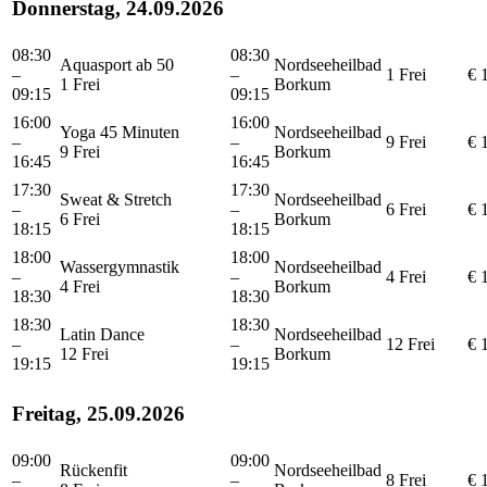
Donnerstag, 24.09.2026
08:30
08:30
Aquasport ab 50
Nordseeheilbad
–
–
1 Frei
€ 
1 Frei
Borkum
09:15
09:15
16:00
16:00
Yoga 45 Minuten
Nordseeheilbad
–
–
9 Frei
€ 
9 Frei
Borkum
16:45
16:45
17:30
17:30
Sweat & Stretch
Nordseeheilbad
–
–
6 Frei
€ 
6 Frei
Borkum
18:15
18:15
18:00
18:00
Wassergymnastik
Nordseeheilbad
–
–
4 Frei
€ 
4 Frei
Borkum
18:30
18:30
18:30
18:30
Latin Dance
Nordseeheilbad
–
–
12 Frei
€ 
12 Frei
Borkum
19:15
19:15
Freitag, 25.09.2026
09:00
09:00
Rückenfit
Nordseeheilbad
–
–
8 Frei
€ 