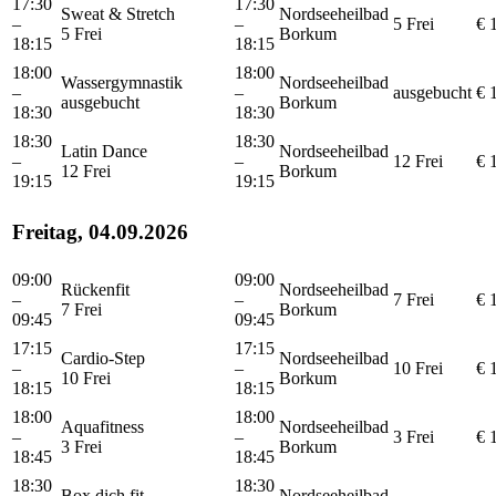
17:30
17:30
Sweat & Stretch
Nordseeheilbad
–
–
5 Frei
€ 
5 Frei
Borkum
18:15
18:15
18:00
18:00
Wassergymnastik
Nordseeheilbad
–
–
ausgebucht
€ 
ausgebucht
Borkum
18:30
18:30
18:30
18:30
Latin Dance
Nordseeheilbad
–
–
12 Frei
€ 
12 Frei
Borkum
19:15
19:15
Freitag, 04.09.2026
09:00
09:00
Rückenfit
Nordseeheilbad
–
–
7 Frei
€ 
7 Frei
Borkum
09:45
09:45
17:15
17:15
Cardio-Step
Nordseeheilbad
–
–
10 Frei
€ 
10 Frei
Borkum
18:15
18:15
18:00
18:00
Aquafitness
Nordseeheilbad
–
–
3 Frei
€ 
3 Frei
Borkum
18:45
18:45
18:30
18:30
Box dich fit
Nordseeheilbad