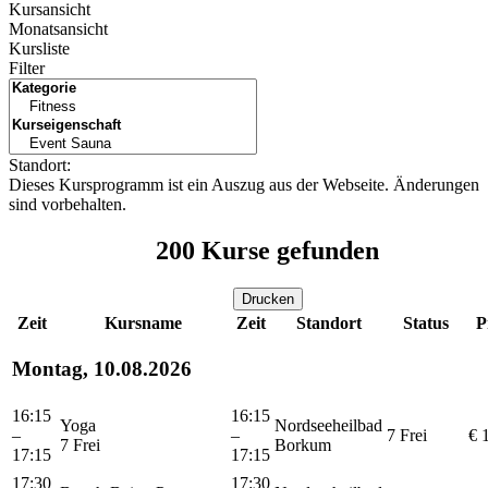
Kursansicht
Monatsansicht
Kursliste
Filter
Standort:
Dieses Kursprogramm ist ein Auszug aus der Webseite. Änderungen
sind vorbehalten.
200
Kurse gefunden
Drucken
Zeit
Kursname
Zeit
Standort
Status
P
Montag, 10.08.2026
16:15
16:15
Yoga
Nordseeheilbad
–
–
7 Frei
€ 
7 Frei
Borkum
17:15
17:15
17:30
17:30