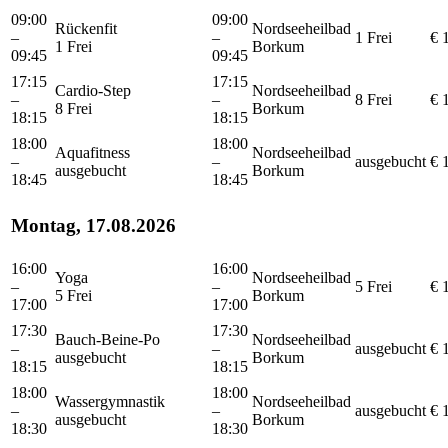
09:00
09:00
Rückenfit
Nordseeheilbad
–
–
1 Frei
€ 
1 Frei
Borkum
09:45
09:45
17:15
17:15
Cardio-Step
Nordseeheilbad
–
–
8 Frei
€ 
8 Frei
Borkum
18:15
18:15
18:00
18:00
Aquafitness
Nordseeheilbad
–
–
ausgebucht
€ 
ausgebucht
Borkum
18:45
18:45
Montag, 17.08.2026
16:00
16:00
Yoga
Nordseeheilbad
–
–
5 Frei
€ 
5 Frei
Borkum
17:00
17:00
17:30
17:30
Bauch-Beine-Po
Nordseeheilbad
–
–
ausgebucht
€ 
ausgebucht
Borkum
18:15
18:15
18:00
18:00
Wassergymnastik
Nordseeheilbad
–
–
ausgebucht
€ 
ausgebucht
Borkum
18:30
18:30