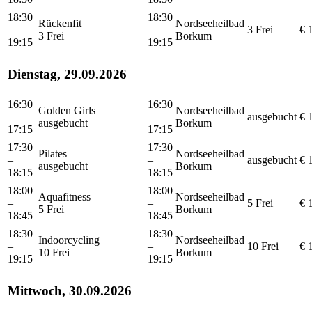
18:30
18:30
Rückenfit
Nordseeheilbad
–
–
3 Frei
€ 
3 Frei
Borkum
19:15
19:15
Dienstag, 29.09.2026
16:30
16:30
Golden Girls
Nordseeheilbad
–
–
ausgebucht
€ 
ausgebucht
Borkum
17:15
17:15
17:30
17:30
Pilates
Nordseeheilbad
–
–
ausgebucht
€ 
ausgebucht
Borkum
18:15
18:15
18:00
18:00
Aquafitness
Nordseeheilbad
–
–
5 Frei
€ 
5 Frei
Borkum
18:45
18:45
18:30
18:30
Indoorcycling
Nordseeheilbad
–
–
10 Frei
€ 
10 Frei
Borkum
19:15
19:15
Mittwoch, 30.09.2026