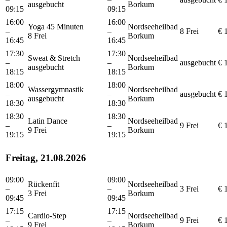
ausgebucht
Borkum
09:15
09:15
16:00
16:00
Yoga 45 Minuten
Nordseeheilbad
–
–
8 Frei
€ 
8 Frei
Borkum
16:45
16:45
17:30
17:30
Sweat & Stretch
Nordseeheilbad
–
–
ausgebucht
€ 
ausgebucht
Borkum
18:15
18:15
18:00
18:00
Wassergymnastik
Nordseeheilbad
–
–
ausgebucht
€ 
ausgebucht
Borkum
18:30
18:30
18:30
18:30
Latin Dance
Nordseeheilbad
–
–
9 Frei
€ 
9 Frei
Borkum
19:15
19:15
Freitag, 21.08.2026
09:00
09:00
Rückenfit
Nordseeheilbad
–
–
3 Frei
€ 
3 Frei
Borkum
09:45
09:45
17:15
17:15
Cardio-Step
Nordseeheilbad
–
–
9 Frei
€ 
9 Frei
Borkum