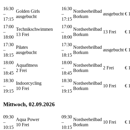
16:30
16:30
Golden Girls
Nordseeheilbad
–
–
ausgebucht
€ 
ausgebucht
Borkum
17:15
17:15
17:00
17:00
Technikschwimmen
Nordseeheilbad
–
–
13 Frei
€ 
13 Frei
Borkum
18:00
18:00
17:30
17:30
Pilates
Nordseeheilbad
–
–
ausgebucht
€ 
ausgebucht
Borkum
18:15
18:15
18:00
18:00
Aquafitness
Nordseeheilbad
–
–
2 Frei
€ 
2 Frei
Borkum
18:45
18:45
18:30
18:30
Indoorcycling
Nordseeheilbad
–
–
10 Frei
€ 
10 Frei
Borkum
19:15
19:15
Mittwoch, 02.09.2026
09:30
09:30
Aqua Power
Nordseeheilbad
–
–
10 Frei
€ 
10 Frei
Borkum
10:15
10:15