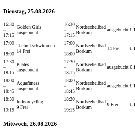
Dienstag, 25.08.2026
16:30
16:30
Golden Girls
Nordseeheilbad
–
–
ausgebucht
€ 
ausgebucht
Borkum
17:15
17:15
17:00
17:00
Technikschwimmen
Nordseeheilbad
–
–
14 Frei
€ 
14 Frei
Borkum
18:00
18:00
17:30
17:30
Pilates
Nordseeheilbad
–
–
ausgebucht
€ 
ausgebucht
Borkum
18:15
18:15
18:00
18:00
Aquafitness
Nordseeheilbad
–
–
ausgebucht
€ 
ausgebucht
Borkum
18:45
18:45
18:30
18:30
Indoorcycling
Nordseeheilbad
–
–
9 Frei
€ 
9 Frei
Borkum
19:15
19:15
Mittwoch, 26.08.2026