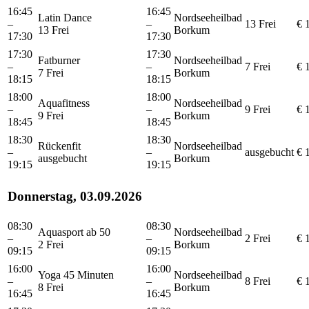
16:45
16:45
Latin Dance
Nordseeheilbad
–
–
13 Frei
€ 
13 Frei
Borkum
17:30
17:30
17:30
17:30
Fatburner
Nordseeheilbad
–
–
7 Frei
€ 
7 Frei
Borkum
18:15
18:15
18:00
18:00
Aquafitness
Nordseeheilbad
–
–
9 Frei
€ 
9 Frei
Borkum
18:45
18:45
18:30
18:30
Rückenfit
Nordseeheilbad
–
–
ausgebucht
€ 
ausgebucht
Borkum
19:15
19:15
Donnerstag, 03.09.2026
08:30
08:30
Aquasport ab 50
Nordseeheilbad
–
–
2 Frei
€ 
2 Frei
Borkum
09:15
09:15
16:00
16:00
Yoga 45 Minuten
Nordseeheilbad
–
–
8 Frei
€ 
8 Frei
Borkum
16:45
16:45