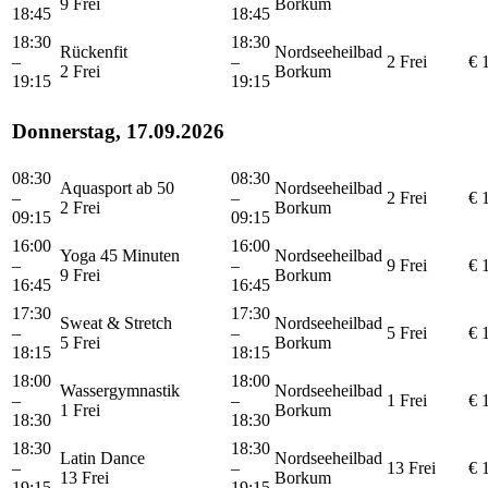
9 Frei
Borkum
18:45
18:45
18:30
18:30
Rückenfit
Nordseeheilbad
–
–
2 Frei
€ 
2 Frei
Borkum
19:15
19:15
Donnerstag, 17.09.2026
08:30
08:30
Aquasport ab 50
Nordseeheilbad
–
–
2 Frei
€ 
2 Frei
Borkum
09:15
09:15
16:00
16:00
Yoga 45 Minuten
Nordseeheilbad
–
–
9 Frei
€ 
9 Frei
Borkum
16:45
16:45
17:30
17:30
Sweat & Stretch
Nordseeheilbad
–
–
5 Frei
€ 
5 Frei
Borkum
18:15
18:15
18:00
18:00
Wassergymnastik
Nordseeheilbad
–
–
1 Frei
€ 
1 Frei
Borkum
18:30
18:30
18:30
18:30
Latin Dance
Nordseeheilbad
–
–
13 Frei
€ 
13 Frei
Borkum
19:15
19:15