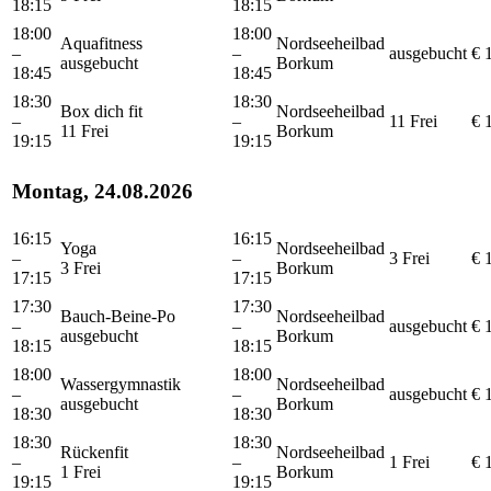
18:15
18:15
18:00
18:00
Aquafitness
Nordseeheilbad
–
–
ausgebucht
€ 
ausgebucht
Borkum
18:45
18:45
18:30
18:30
Box dich fit
Nordseeheilbad
–
–
11 Frei
€ 
11 Frei
Borkum
19:15
19:15
Montag, 24.08.2026
16:15
16:15
Yoga
Nordseeheilbad
–
–
3 Frei
€ 
3 Frei
Borkum
17:15
17:15
17:30
17:30
Bauch-Beine-Po
Nordseeheilbad
–
–
ausgebucht
€ 
ausgebucht
Borkum
18:15
18:15
18:00
18:00
Wassergymnastik
Nordseeheilbad
–
–
ausgebucht
€ 
ausgebucht
Borkum
18:30
18:30
18:30
18:30
Rückenfit
Nordseeheilbad
–
–
1 Frei
€ 
1 Frei
Borkum
19:15
19:15