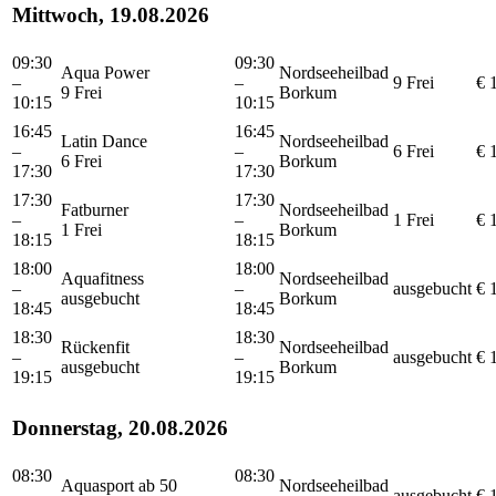
Mittwoch, 19.08.2026
09:30
09:30
Aqua Power
Nordseeheilbad
–
–
9 Frei
€ 
9 Frei
Borkum
10:15
10:15
16:45
16:45
Latin Dance
Nordseeheilbad
–
–
6 Frei
€ 
6 Frei
Borkum
17:30
17:30
17:30
17:30
Fatburner
Nordseeheilbad
–
–
1 Frei
€ 
1 Frei
Borkum
18:15
18:15
18:00
18:00
Aquafitness
Nordseeheilbad
–
–
ausgebucht
€ 
ausgebucht
Borkum
18:45
18:45
18:30
18:30
Rückenfit
Nordseeheilbad
–
–
ausgebucht
€ 
ausgebucht
Borkum
19:15
19:15
Donnerstag, 20.08.2026
08:30
08:30
Aquasport ab 50
Nordseeheilbad
–
–
ausgebucht
€ 