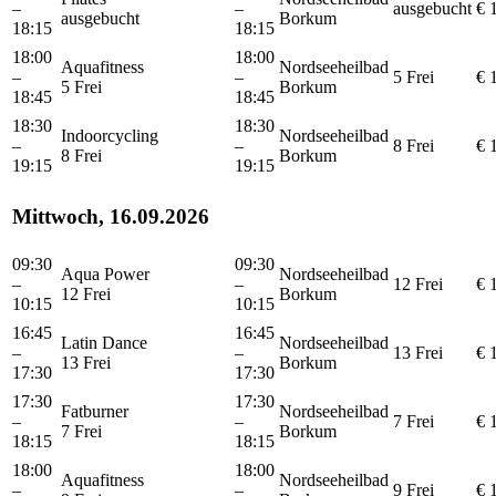
–
–
ausgebucht
€ 
ausgebucht
Borkum
18:15
18:15
18:00
18:00
Aquafitness
Nordseeheilbad
–
–
5 Frei
€ 
5 Frei
Borkum
18:45
18:45
18:30
18:30
Indoorcycling
Nordseeheilbad
–
–
8 Frei
€ 
8 Frei
Borkum
19:15
19:15
Mittwoch, 16.09.2026
09:30
09:30
Aqua Power
Nordseeheilbad
–
–
12 Frei
€ 
12 Frei
Borkum
10:15
10:15
16:45
16:45
Latin Dance
Nordseeheilbad
–
–
13 Frei
€ 
13 Frei
Borkum
17:30
17:30
17:30
17:30
Fatburner
Nordseeheilbad
–
–
7 Frei
€ 
7 Frei
Borkum
18:15
18:15
18:00
18:00
Aquafitness
Nordseeheilbad
–
–
9 Frei
€ 