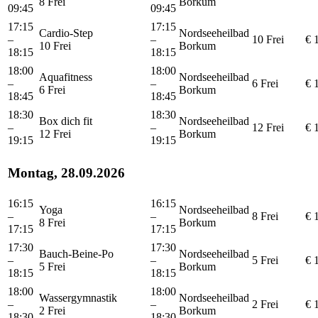
8 Frei
Borkum
09:45
09:45
17:15
17:15
Cardio-Step
Nordseeheilbad
–
–
10 Frei
€ 
10 Frei
Borkum
18:15
18:15
18:00
18:00
Aquafitness
Nordseeheilbad
–
–
6 Frei
€ 
6 Frei
Borkum
18:45
18:45
18:30
18:30
Box dich fit
Nordseeheilbad
–
–
12 Frei
€ 
12 Frei
Borkum
19:15
19:15
Montag, 28.09.2026
16:15
16:15
Yoga
Nordseeheilbad
–
–
8 Frei
€ 
8 Frei
Borkum
17:15
17:15
17:30
17:30
Bauch-Beine-Po
Nordseeheilbad
–
–
5 Frei
€ 
5 Frei
Borkum
18:15
18:15
18:00
18:00
Wassergymnastik
Nordseeheilbad
–
–
2 Frei
€ 
2 Frei
Borkum
18:30
18:30