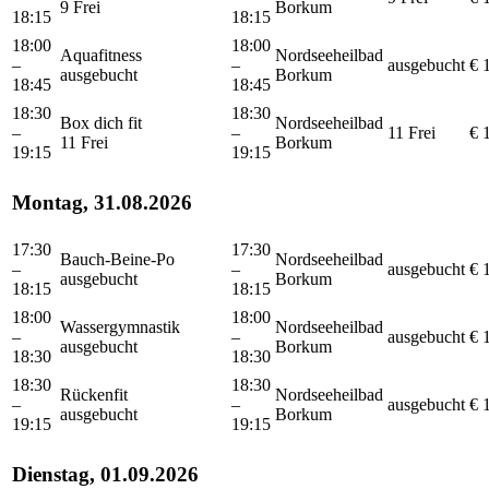
9 Frei
Borkum
18:15
18:15
18:00
18:00
Aquafitness
Nordseeheilbad
–
–
ausgebucht
€ 
ausgebucht
Borkum
18:45
18:45
18:30
18:30
Box dich fit
Nordseeheilbad
–
–
11 Frei
€ 
11 Frei
Borkum
19:15
19:15
Montag, 31.08.2026
17:30
17:30
Bauch-Beine-Po
Nordseeheilbad
–
–
ausgebucht
€ 
ausgebucht
Borkum
18:15
18:15
18:00
18:00
Wassergymnastik
Nordseeheilbad
–
–
ausgebucht
€ 
ausgebucht
Borkum
18:30
18:30
18:30
18:30
Rückenfit
Nordseeheilbad
–
–
ausgebucht
€ 
ausgebucht
Borkum
19:15
19:15
Dienstag, 01.09.2026