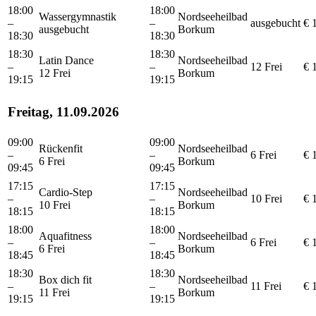
18:00
18:00
Wassergymnastik
Nordseeheilbad
–
–
ausgebucht
€ 
ausgebucht
Borkum
18:30
18:30
18:30
18:30
Latin Dance
Nordseeheilbad
–
–
12 Frei
€ 
12 Frei
Borkum
19:15
19:15
Freitag, 11.09.2026
09:00
09:00
Rückenfit
Nordseeheilbad
–
–
6 Frei
€ 
6 Frei
Borkum
09:45
09:45
17:15
17:15
Cardio-Step
Nordseeheilbad
–
–
10 Frei
€ 
10 Frei
Borkum
18:15
18:15
18:00
18:00
Aquafitness
Nordseeheilbad
–
–
6 Frei
€ 
6 Frei
Borkum
18:45
18:45
18:30
18:30
Box dich fit
Nordseeheilbad
–
–
11 Frei
€ 
11 Frei
Borkum
19:15
19:15