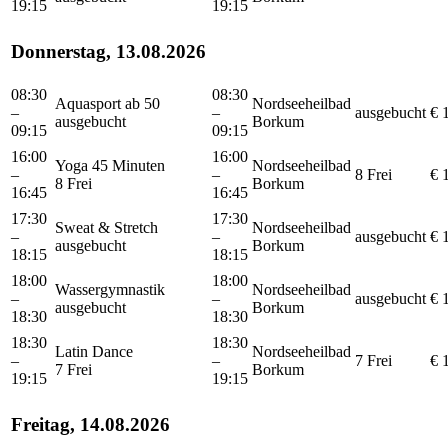
19:15
19:15
Donnerstag, 13.08.2026
08:30
08:30
Aquasport ab 50
Nordseeheilbad
–
–
ausgebucht
€ 
ausgebucht
Borkum
09:15
09:15
16:00
16:00
Yoga 45 Minuten
Nordseeheilbad
–
–
8 Frei
€ 
8 Frei
Borkum
16:45
16:45
17:30
17:30
Sweat & Stretch
Nordseeheilbad
–
–
ausgebucht
€ 
ausgebucht
Borkum
18:15
18:15
18:00
18:00
Wassergymnastik
Nordseeheilbad
–
–
ausgebucht
€ 
ausgebucht
Borkum
18:30
18:30
18:30
18:30
Latin Dance
Nordseeheilbad
–
–
7 Frei
€ 
7 Frei
Borkum
19:15
19:15
Freitag, 14.08.2026