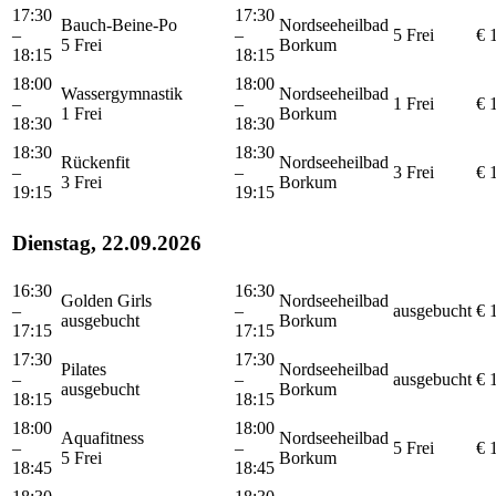
17:30
17:30
Bauch-Beine-Po
Nordseeheilbad
–
–
5 Frei
€ 
5 Frei
Borkum
18:15
18:15
18:00
18:00
Wassergymnastik
Nordseeheilbad
–
–
1 Frei
€ 
1 Frei
Borkum
18:30
18:30
18:30
18:30
Rückenfit
Nordseeheilbad
–
–
3 Frei
€ 
3 Frei
Borkum
19:15
19:15
Dienstag, 22.09.2026
16:30
16:30
Golden Girls
Nordseeheilbad
–
–
ausgebucht
€ 
ausgebucht
Borkum
17:15
17:15
17:30
17:30
Pilates
Nordseeheilbad
–
–
ausgebucht
€ 
ausgebucht
Borkum
18:15
18:15
18:00
18:00
Aquafitness
Nordseeheilbad
–
–
5 Frei
€ 
5 Frei
Borkum
18:45
18:45