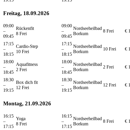
Freitag, 18.09.2026
09:00
09:00
Rückenfit
Nordseeheilbad
–
–
8 Frei
€ 
8 Frei
Borkum
09:45
09:45
17:15
17:15
Cardio-Step
Nordseeheilbad
–
–
10 Frei
€ 
10 Frei
Borkum
18:15
18:15
18:00
18:00
Aquafitness
Nordseeheilbad
–
–
2 Frei
€ 
2 Frei
Borkum
18:45
18:45
18:30
18:30
Box dich fit
Nordseeheilbad
–
–
12 Frei
€ 
12 Frei
Borkum
19:15
19:15
Montag, 21.09.2026
16:15
16:15
Yoga
Nordseeheilbad
–
–
8 Frei
€ 
8 Frei
Borkum
17:15
17:15